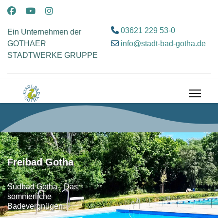
03621 229 53-0
Ein Unternehmen der
info@stadt-bad-gotha.de
GOTHAER
STADTWERKE GRUPPE
Freibad Gotha
Südbad Gotha - Das
sommerliche
Badevergnügen.